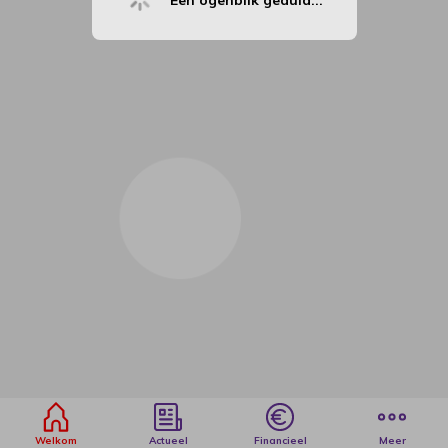
Een ogenblik geduld...
Welkom
Actueel
Financieel
Meer